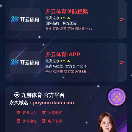
产品展示
PRODUCTS
岩棉设备系列