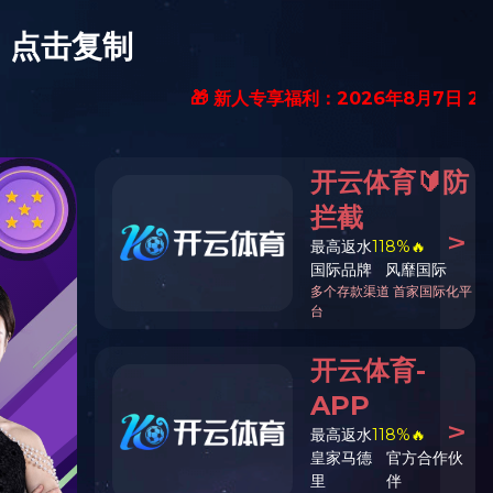
设为首页
|
收藏本站
全国咨询热线
13615228529
华体会电竞竞猜