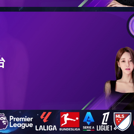
姓名
手机号
言内容