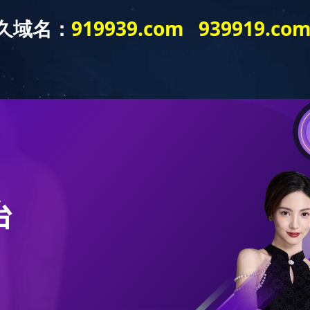
产品中心
新闻中心
在线留言